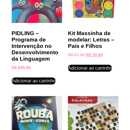
PIDLING –
Kit Massinha de
Programa de
modelar: Letras –
Intervenção no
Pais e Filhos
Desenvolvimento
R$
57,00
R$
35,89
da Linguagem
Adicionar ao carrinho
R$
845,00
Adicionar ao carrinho