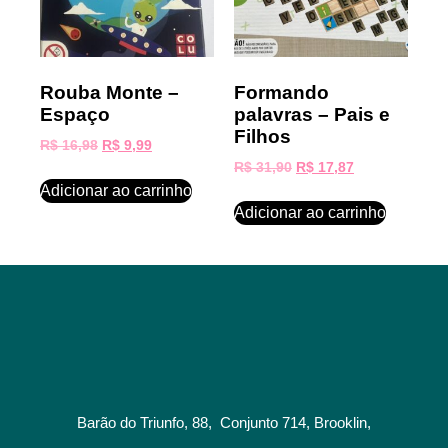
Rouba Monte –
Formando
Espaço
palavras – Pais e
Filhos
R$
16,98
R$
9,99
R$
31,90
R$
17,87
Adicionar ao carrinho
Adicionar ao carrinho
Barão do Triunfo, 88, Conjunto 714, Brooklin,