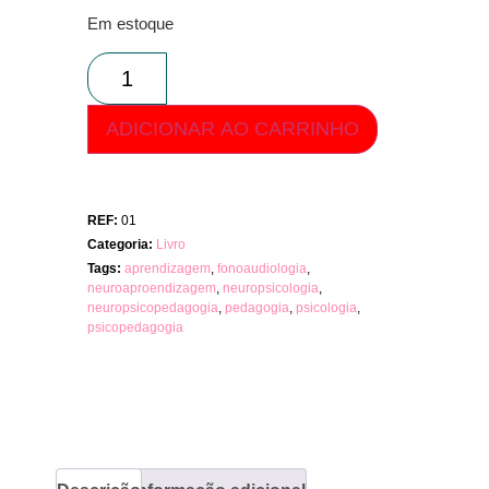
Em estoque
ADICIONAR AO CARRINHO
REF:
01
Categoria:
Livro
Tags:
aprendizagem
,
fonoaudiologia
,
neuroaproendizagem
,
neuropsicologia
,
neuropsicopedagogia
,
pedagogia
,
psicologia
,
psicopedagogia