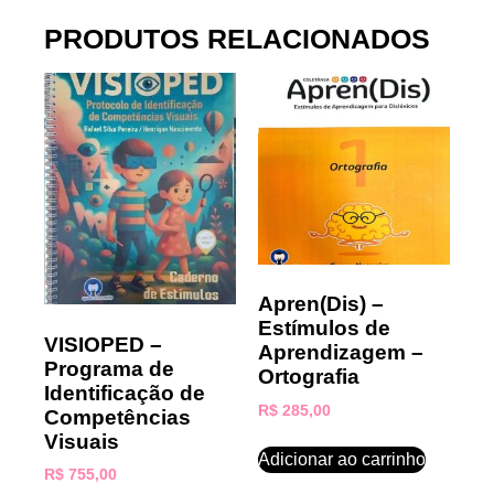
PRODUTOS RELACIONADOS
Apren(Dis) –
Estímulos de
VISIOPED –
Aprendizagem –
Programa de
Ortografia
Identificação de
R$
285,00
Competências
Visuais
Adicionar ao carrinho
R$
755,00