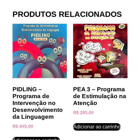
PRODUTOS RELACIONADOS
PIDLING –
PEA 3 – Programa
Programa de
de Estimulação na
Intervenção no
Atenção
Desenvolvimento
R$
285,00
da Linguagem
Adicionar ao carrinho
R$
845,00