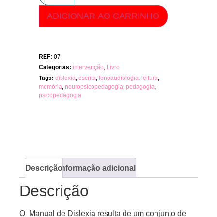
ADICIONAR AO CARRINHO
REF:
07
Categorias:
intervenção
,
Livro
Tags:
dislexia
,
escrita
,
fonoaudiologia
,
leitura
,
memória
,
neuropsicopedagogia
,
pedagogia
,
psicopedagogia
Descrição
Informação adicional
Descrição
O Manual de Dislexia resulta de um conjunto de