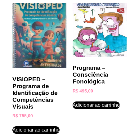
Programa –
Consciência
VISIOPED –
Fonológica
Programa de
R$
495,00
Identificação de
Competências
Adicionar ao carrinho
Visuais
R$
755,00
Adicionar ao carrinho