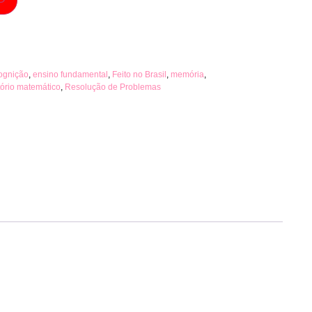
ognição
,
ensino fundamental
,
Feito no Brasil
,
memória
,
tório matemático
,
Resolução de Problemas