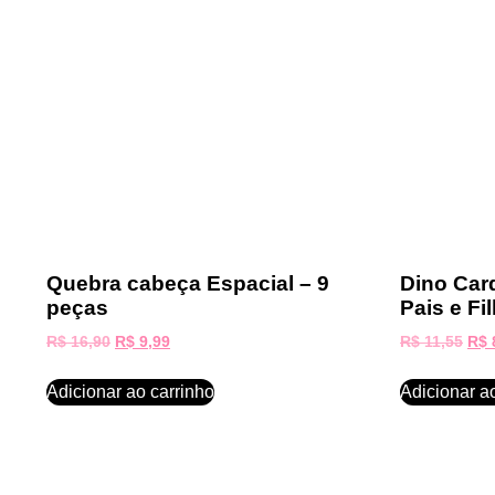
Quebra cabeça Espacial – 9
Dino Car
peças
Pais e Fi
R$
16,90
R$
9,99
R$
11,55
R$
Adicionar ao carrinho
Adicionar a