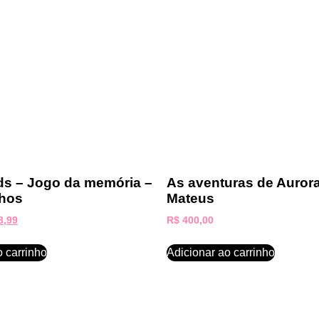
ds – Jogo da memória –
As aventuras de Aurora
lhos
Mateus
8,99
R$
400,00
o carrinho
Adicionar ao carrinho