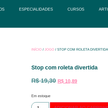
OS
ESPECIALIDADES
CURSOS
ART
INÍCIO
/
JOGO
/ STOP COM ROLETA DIVERTID
Stop com roleta divertida
R$
19,30
R$
10,89
Em estoque
ADICIONAR AO CARRINH