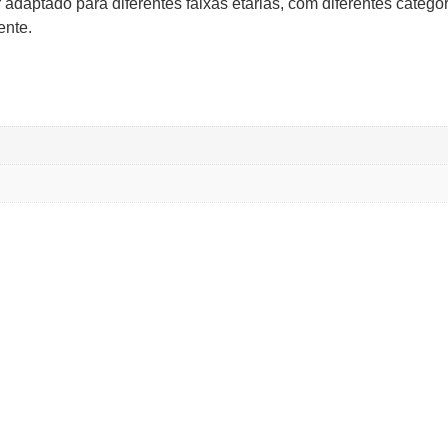
daptado para diferentes faixas etárias, com diferentes categori
ente.