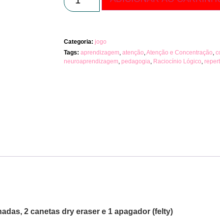
Categoria:
jogo
Tags:
aprendizagem
,
atenção
,
Atenção e Concentração
,
c
neuroaprendizagem
,
pedagogia
,
Raciocínio Lógico
,
reper
nadas, 2 canetas dry eraser e 1 apagador (felty)