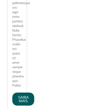
pellentesque
orci
eget
tortor
porttitor
eleifend.
Nulla
facilisi.
Phasellus
mollis
est
quam,
sit
amet
semper
neque
pharetra
quis.
Pellen
SAIBA
MAIS