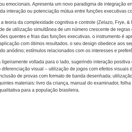
 ou emocionais. Apresenta um novo paradigma de integração entr
 da interação ou potenciação mútua entre funções executivas c
e a teoria da complexidade cognitiva e controle (Zelazo, Frye,
e de utilização simultânea de um número crescente de regras o
ões quentes e frias das funções executivas. o instrumento é a
 aplicação com ótimos resultados. o seu design obedece aos seg
do anódino; estímulos relacionados com os interesses e prefer
igeiramente voltada para o lado, sugerindo interação positiva
 diferenciação visual – utilização de jogos com efeitos visuais
a; inclusão de provas com formato de banda desenhada; utilizaçã
tes materiais: livro da criança, manual do examinador, folha de 
qualitativa para a população brasileira.