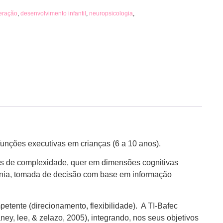
beração
,
desenvolvimento infantil
,
neuropsicologia
,
unções executivas em crianças (6 a 10 anos).
vos de complexidade, quer em dimensões cognitivas
ronia, tomada de decisão com base em informação
etente (direcionamento, flexibilidade). A TI-Bafec
ey, lee, & zelazo, 2005), integrando, nos seus objetivos