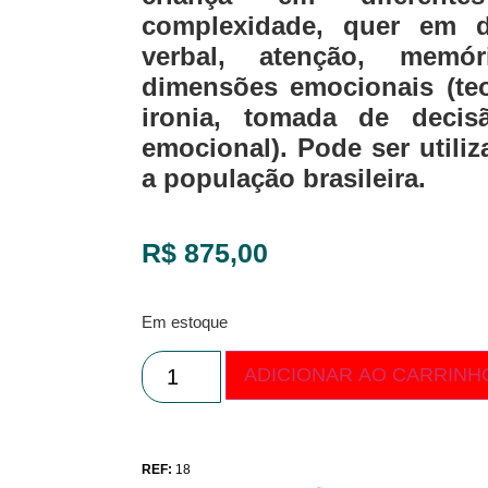
complexidade, quer em di
verbal, atenção, memó
dimensões emocionais (te
ironia, tomada de deci
emocional). Pode ser utiliz
a população brasileira.
R$
875,00
Em estoque
ADICIONAR AO CARRINH
REF:
18