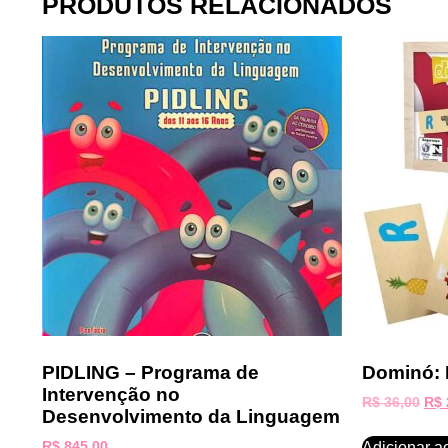
PRODUTOS RELACIONADOS
PIDLING – Programa de
Dominó: 
Intervenção no
R$
36,00
R$
Desenvolvimento da Linguagem
Adicionar a
R$
845,00