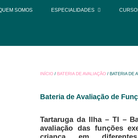
QUEM SOMOS
ESPECIALIDADES
CURSO
INÍCIO
/
BATERIA DE AVALIAÇÃO
/ BATERIA DE
Bateria de Avaliação de Fun
Tartaruga da Ilha – TI – 
avaliação das funções ex
criança em diferente