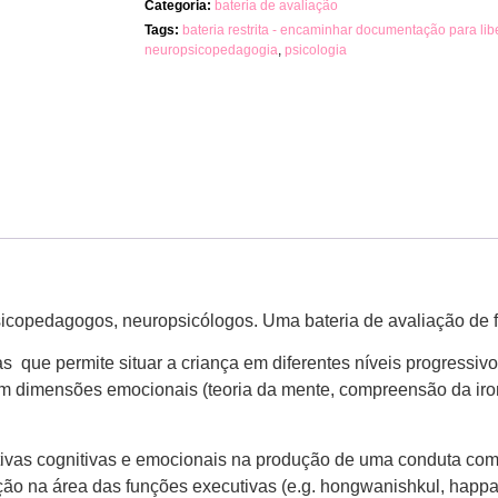
Categoria:
bateria de avaliação
Tags:
bateria restrita - encaminhar documentação para li
neuropsicopedagogia
,
psicologia
sicopedagogos, neuropsicólogos. Uma bateria de avaliação de f
s que permite situar a criança em diferentes níveis progressi
 em dimensões emocionais (teoria da mente, compreensão da i
utivas cognitivas e emocionais na produção de uma conduta comp
ção na área das funções executivas (e.g. hongwanishkul, happan