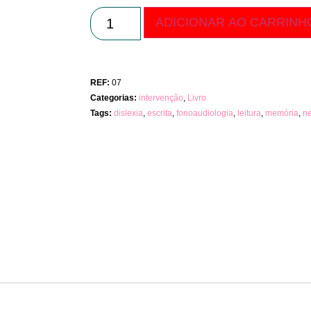
ADICIONAR AO CARRINH
REF:
07
Categorias:
intervenção
,
Livro
Tags:
dislexia
,
escrita
,
fonoaudiologia
,
leitura
,
memória
,
n