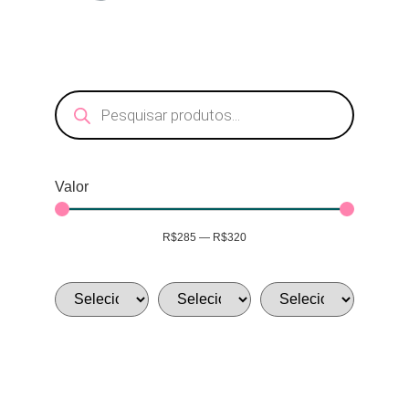
Valor
R$
285
—
R$
320